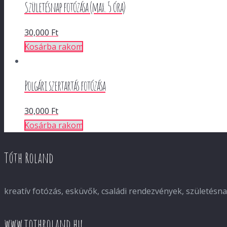
Születésnap fotózása (max. 5 óra)
30,000
Ft
Kosárba rakom
Polgári szertartás fotózása
30,000
Ft
Kosárba rakom
Tóth Roland
kreatív fotózás, esküvők, családi rendezvények, születés
www.tothroland.hu