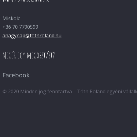
Miskolc
+36 70 7790599
anagynap@tothroland.hu
Megér egy megosztást?
Facebook
© 2020 Minden jog fenntartva. - Tóth Roland egyéni válla