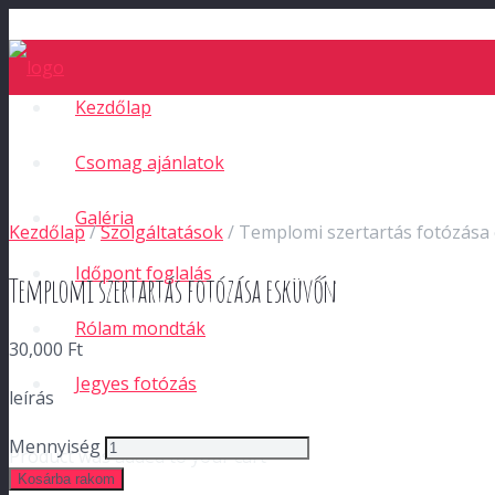
Kezdőlap
Csomag ajánlatok
Galéria
Kezdőlap
/
Szolgáltatások
/ Templomi szertartás fotózása
Időpont foglalás
Templomi szertartás fotózása esküvőn
Rólam mondták
30,000
Ft
Jegyes fotózás
leírás
Mennyiség
Product
was added to your cart
Kosárba rakom