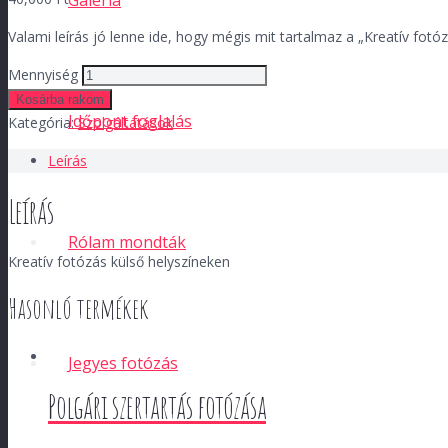
Galéria
Valami leírás jó lenne ide, hogy mégis mit tartalmaz a „Kreatív fotóz
Mennyiség
Kosárba rakom
Időpont foglalás
Kategória:
Szolgáltatások
Leírás
Leírás
Rólam mondták
Kreatív fotózás külső helyszíneken
Hasonló termékek
Jegyes fotózás
Polgári szertartás fotózása