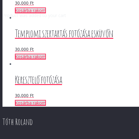
30,000
Ft
Kosárba rakom
Product
was added to your cart
Templomi szertartás fotózása esküvőn
30,000
Ft
Kosárba rakom
Keresztelő fotózása
30,000
Ft
Kosárba rakom
Tóth Roland