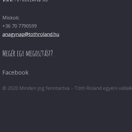
Miskolc
+36 70 7790599
anagynap@tothroland.hu
Megér egy megosztást?
Facebook
© 2020 Minden jog fenntartva. - Tóth Roland egyéni válla