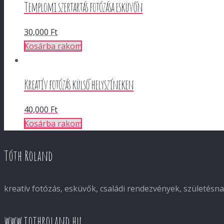
Templomi szertartás fotózása esküvőn
30,000
Ft
Kosárba rakom
Kreatív fotózás külső helyszíneken
40,000
Ft
Kosárba rakom
Tóth Roland
kreatív fotózás, esküvők, családi rendezvények, születés
www.tothroland.hu