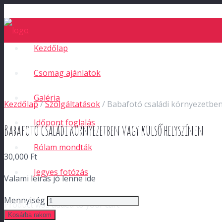
Kezdőlap
Csomag ajánlatok
Galéria
Kezdőlap
/
Szolgáltatások
/ Babafotó családi környezetben
Időpont foglalás
Babafotó családi környezetben vagy külső helyszínen
Rólam mondták
30,000
Ft
Jegyes fotózás
Valami leírás jó lenne ide
Mennyiség
Product
was added to your cart
Kosárba rakom