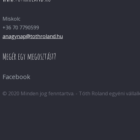
Miskolc
+36 70 7790599
anagynap@tothroland.hu
Megér egy megosztást?
Facebook
© 2020 Minden jog fenntartva. - Tóth Roland egyéni válla