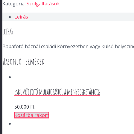
Kategória:
Szolgáltatások
Leírás
Leírás
Babafotó háznál családi környezetben vagy külső helyszí
Hasonló termékek
Esküvői fotó mulatozástól a menyecsketáncig
50,000
Ft
Kosárba rakom