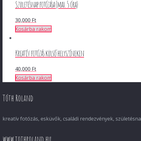
Születésnap fotózása (max. 5 óra)
30,000
Ft
Kosárba rakom
Kreatív fotózás külső helyszíneken
40,000
Ft
Kosárba rakom
Tóth Roland
kreatív fotózás, esküvők, családi rendezvények, születés
www.tothroland.hu