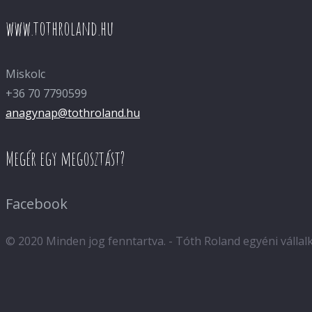
www.tothroland.hu
Miskolc
+36 70 7790599
anagynap@tothroland.hu
Megér egy megosztást?
Facebook
© 2020 Minden jog fenntartva. - Tóth Roland egyéni válla