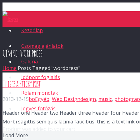
Kezdőlap
Csomag ajánlatok
Címke:
wordpress
Galéria
Home
Posts Tagged "wordpress"
Időpont foglalás
This is a Sticky Post
Rólam mondták
2013-12-15
bp
Egyéb
,
Web Design
design
,
music
,
photograp
Jegyes fotózás
Header one Header two Header three Header four Header fi
Morbi sagittis sem quis lacinia faucibus, this is a text link
Product
was added to your cart
Load More