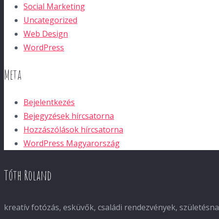
Social Marketing
Uncategorized
Web Design
WordPress
Meta
Bejelentkezés
Bejegyzések hírcsatorna
Hozzászólások hírcsatorna
WordPress Magyarország
Tóth Roland
kreatív fotózás, esküvők, családi rendezvények, születés