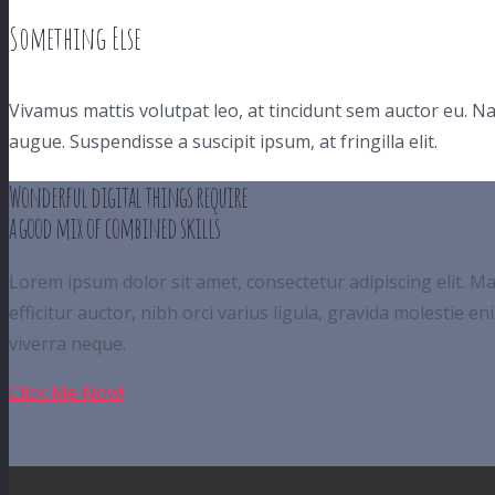
Something Else
Vivamus mattis volutpat leo, at tincidunt sem auctor eu. 
augue. Suspendisse a suscipit ipsum, at fringilla elit.
Wonderful digital things require
a good mix of combined skills
Lorem ipsum dolor sit amet, consectetur adipiscing elit. Ma
efficitur auctor, nibh orci varius ligula, gravida molestie 
viverra neque.
Click Me Now!
0