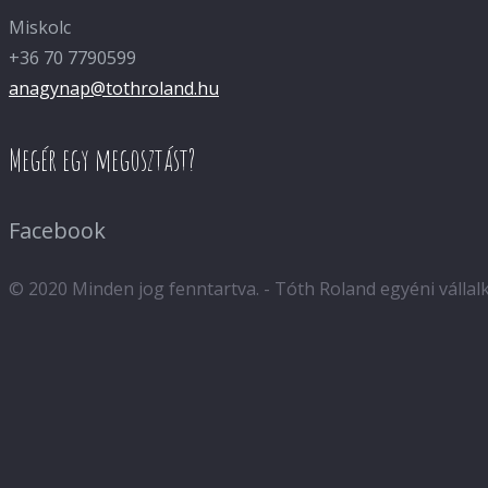
Miskolc
+36 70 7790599
anagynap@tothroland.hu
Megér egy megosztást?
Facebook
© 2020 Minden jog fenntartva. - Tóth Roland egyéni válla