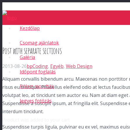
Kezdőlap
Csomag ajánlatok
Post with separate sections
Galéria
2013-08-26
bp
Coding
,
Egyéb
,
Web Design
Időpont foglalás
Aliquam convallis bibendum arcu. Maecenas non porttitor n
Rólam mondták
risus eu tristique. Phasellus eleifend odio at lectus faucibu
volutpat leo, at tincidunt sem auctor eu. Nam at diam ege
Jegyes fotózás
Suspendisse a suscipit ipsum, at fringilla elit. Suspendisse
interdum tincidunt.
Product
was added to your cart
Suspendisse turpis ligula, pulvinar eu ex vel, maximus euis