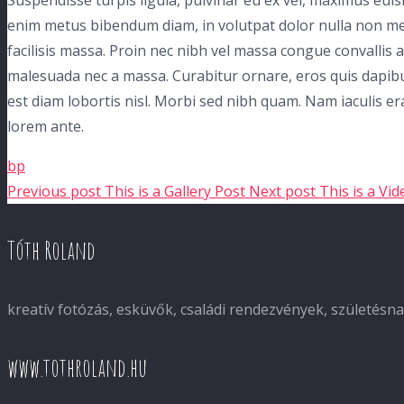
Suspendisse turpis ligula, pulvinar eu ex vel, maximus euis
enim metus bibendum diam, in volutpat dolor nulla non met
facilisis massa. Proin nec nibh vel massa congue convallis a
malesuada nec a massa. Curabitur ornare, eros quis dapibus
est diam lobortis nisl. Morbi sed nibh quam. Nam iaculis 
lorem ante.
bp
Previous post
This is a Gallery Post
Next post
This is a Vi
Tóth Roland
kreatív fotózás, esküvők, családi rendezvények, születés
www.tothroland.hu