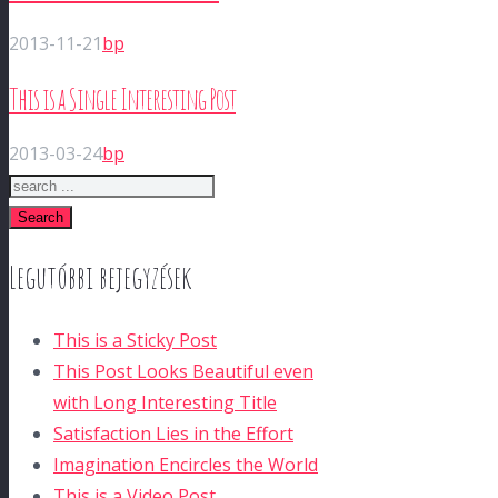
2013-11-21
bp
This is a Single Interesting Post
2013-03-24
bp
Search
Legutóbbi bejegyzések
This is a Sticky Post
This Post Looks Beautiful even
with Long Interesting Title
Satisfaction Lies in the Effort
Imagination Encircles the World
This is a Video Post