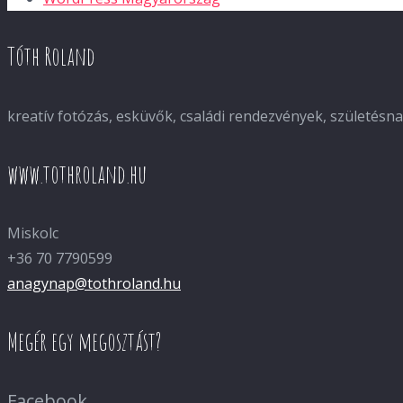
Tóth Roland
kreatív fotózás, esküvők, családi rendezvények, születés
www.tothroland.hu
Miskolc
+36 70 7790599
anagynap@tothroland.hu
Megér egy megosztást?
Facebook