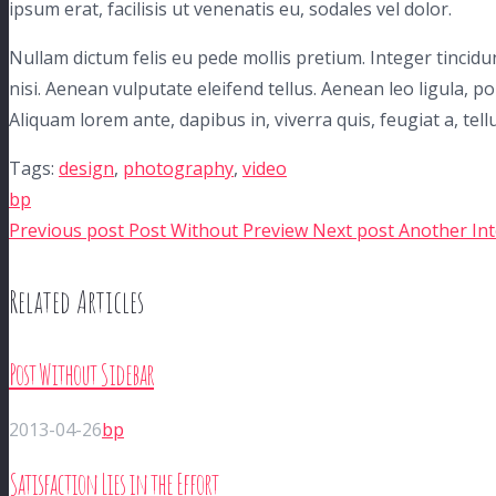
ipsum erat, facilisis ut venenatis eu, sodales vel dolor.
Nullam dictum felis eu pede mollis pretium. Integer tinci
nisi. Aenean vulputate eleifend tellus. Aenean leo ligula, po
Aliquam lorem ante, dapibus in, viverra quis, feugiat a, tellu
Tags:
design
,
photography
,
video
bp
Previous post
Post Without Preview
Next post
Another Int
Related Articles
Post Without Sidebar
2013-04-26
bp
Satisfaction Lies in the Effort