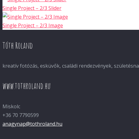
Single Project – 2/3 Slider
Single Project – 2/3 Image
Tóth Roland
kreatív fotózás, esküvők, családi rendezvények, születés
www.tothroland.hu
Miskolc
+36 70 7790599
anagynap@tothroland.hu