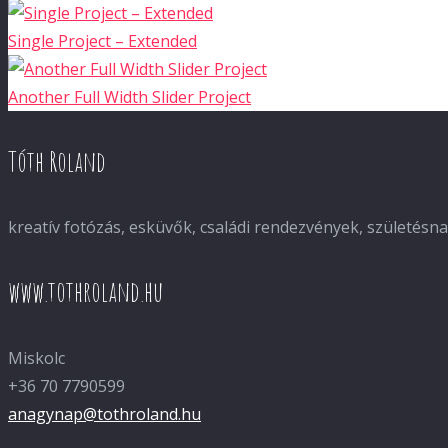
Single Project – Extended
Another Full Width Slider Project
Tóth Roland
kreatív fotózás, esküvők, családi rendezvények, születés
www.tothroland.hu
Miskolc
+36 70 7790599
anagynap@tothroland.hu