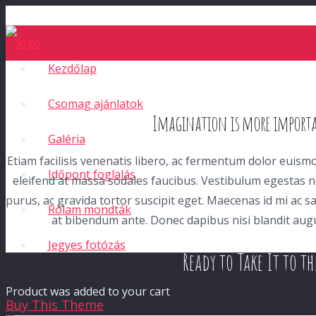
Kezdőlap
Csomag ajánlatok
Imagination is more import
Galéria
Etiam facilisis venenatis libero, ac fermentum dolor euismo
Időpont foglalás
eleifend at massa sodales faucibus. Vestibulum egestas ni
purus, ac gravida tortor suscipit eget. Maecenas id mi ac 
Rólam mondták
at bibendum ante. Donec dapibus nisi blandit augu
Jegyes fotózás
Ready to Take It to t
Product
was added to your cart
Buy This Theme