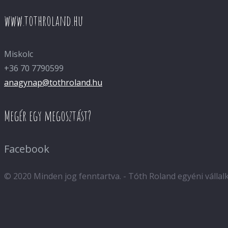
www.tothroland.hu
Miskolc
+36 70 7790599
anagynap@tothroland.hu
Megér egy megosztást?
Facebook
© 2020 Minden jog fenntartva. - Tóth Roland egyéni válla