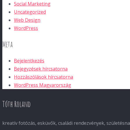
Social Marketing
Uncategorized
Web Design
WordPress
Meta
Bejelentkezés
Bejegyzések hírcsatorna
Hozzászólások hírcsatorna
WordPress Magyarország
Tóth Roland
kreatív fotózás, esküvők, családi rendezvények, születés