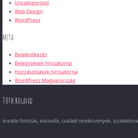
Uncategorized
Web Design
WordPress
Meta
Bejelentkezés
Bejegyzések hírcsatorna
Hozzászólások hírcsatorna
WordPress Magyarország
Tóth Roland
kreatív fotózás, esküvők, családi rendezvények, születés