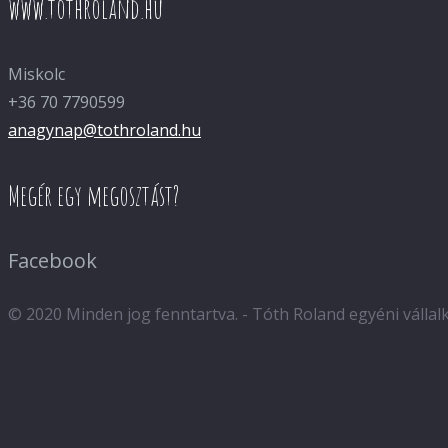
www.tothroland.hu
Miskolc
+36 70 7790599
anagynap@tothroland.hu
Megér egy megosztást?
Facebook
© 2020 Minden jog fenntartva. - Tóth Roland egyéni válla