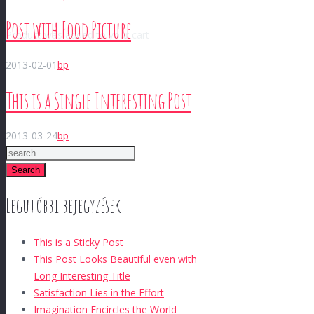
Post with Food Picture
Product
was added to your cart
2013-02-01
bp
This is a Single Interesting Post
2013-03-24
bp
Search
Legutóbbi bejegyzések
This is a Sticky Post
This Post Looks Beautiful even with
Long Interesting Title
Satisfaction Lies in the Effort
Imagination Encircles the World