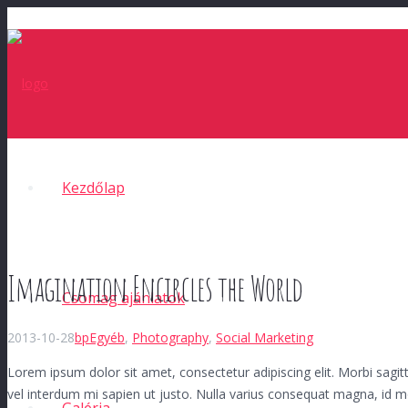
Kezdőlap
Imagination Encircles the World
Csomag ajánlatok
2013-10-28
bp
Egyéb
,
Photography
,
Social Marketing
Lorem ipsum dolor sit amet, consectetur adipiscing elit. Morbi sagitti
vel interdum mi sapien ut justo. Nulla varius consequat magna, id m