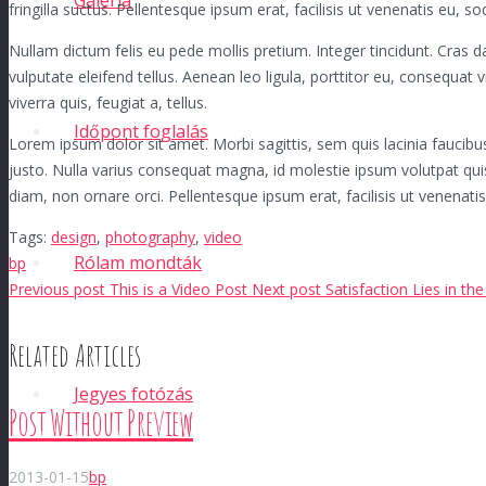
Galéria
fringilla suctus. Pellentesque ipsum erat, facilisis ut venenatis eu, so
Nullam dictum felis eu pede mollis pretium. Integer tincidunt. Cra
vulputate eleifend tellus. Aenean leo ligula, porttitor eu, consequat 
viverra quis, feugiat a, tellus.
Időpont foglalás
Lorem ipsum dolor sit amet. Morbi sagittis, sem quis lacinia faucibus
justo. Nulla varius consequat magna, id molestie ipsum volutpat quis
diam, non ornare orci. Pellentesque ipsum erat, facilisis ut venenatis
Tags:
design
,
photography
,
video
Rólam mondták
bp
Previous post
This is a Video Post
Next post
Satisfaction Lies in the
Related Articles
Jegyes fotózás
Post Without Preview
2013-01-15
bp