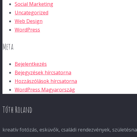
Social Marketing
Uncategorized
Web Design
WordPress
Meta
Bejelentkezés
Bejegyzések hírcsatorna
Hozzászólások hírcsatorna
WordPress Magyarország
Tóth Roland
kreatív fotózás, esküvők, családi rendezvények, születés