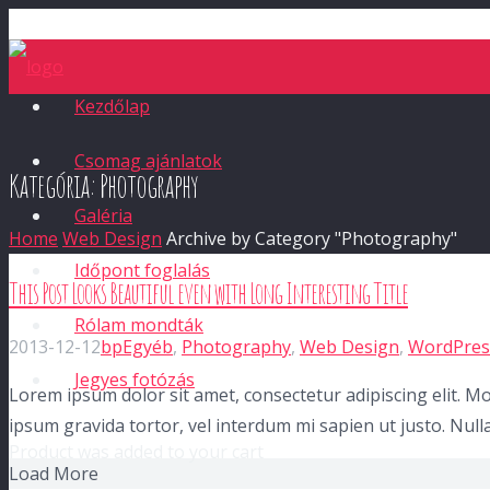
Kezdőlap
Csomag ajánlatok
Kategória:
Photography
Galéria
Home
Web Design
Archive by Category "Photography"
Időpont foglalás
This Post Looks Beautiful even with Long Interesting Title
Rólam mondták
2013-12-12
bp
Egyéb
,
Photography
,
Web Design
,
WordPres
Jegyes fotózás
Lorem ipsum dolor sit amet, consectetur adipiscing elit. Mor
ipsum gravida tortor, vel interdum mi sapien ut justo. Nul
Product
was added to your cart
Load More