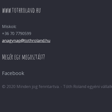
www.tothroland.hu
Miskolc
+36 70 7790599
anagynap@tothroland.hu
Megér egy megosztást?
Facebook
© 2020 Minden jog fenntartva. - Tóth Roland egyéni válla