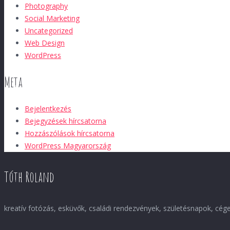
Photography
Social Marketing
Uncategorized
Web Design
WordPress
Meta
Bejelentkezés
Bejegyzések hírcsatorna
Hozzászólások hírcsatorna
WordPress Magyarország
Tóth Roland
kreatív fotózás, esküvők, családi rendezvények, születésnapok, cé