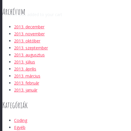
Archívum
Product
was added to your cart
2013. december
2013. november
2013. október
2013. szeptember
2013. augusztus
2013. július
2013. április
2013. március
2013. február
2013. január
Kategóriák
Coding
Egyéb