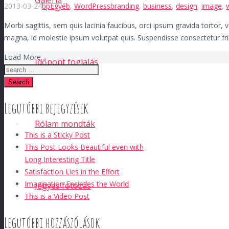
Galéria
2013-03-24
bp
Egyéb
,
WordPress
branding
,
business
,
design
,
image
,
Morbi sagittis, sem quis lacinia faucibus, orci ipsum gravida tortor,
magna, id molestie ipsum volutpat quis. Suspendisse consectetur fri
Load More
Időpont foglalás
Search
Legutóbbi bejegyzések
Rólam mondták
This is a Sticky Post
This Post Looks Beautiful even with
Long Interesting Title
Satisfaction Lies in the Effort
Imagination Encircles the World
Jegyes fotózás
This is a Video Post
Legutóbbi hozzászólások